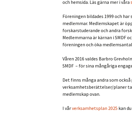
SMDFbladet nr 18, mars
och hemsida. Läs gärna mer i våra
2023
Föreningen bildades 1999 och har s
Arkiv
medlemmar. Medlemskapet är öppet 
forskarstuderande och andra fors
Medlemmarna är kärnan i SMDF och
föreningen och öka medlemsantale
Våren 2016 valdes Barbro Grevhol
SMDF – för sina mångåriga engage
Det finns många andra som också g
verksamhetsberättelser/planer tala
medlemskap ovan.
I vår
verksamhetsplan 2025
kan du 