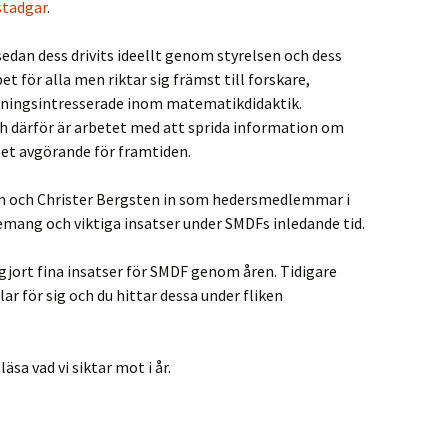
stadgar
.
edan dess drivits ideellt genom styrelsen och dess
för alla men riktar sig främst till forskare,
kningsintresserade inom matematikdidaktik.
 därför är arbetet med att sprida information om
t avgörande för framtiden.
m och Christer Bergsten in som hedersmedlemmar i
mang och viktiga insatser under SMDFs inledande tid.
jort fina insatser för SMDF genom åren. Tidigare
r för sig och du hittar dessa under fliken
läsa vad vi siktar mot i år.