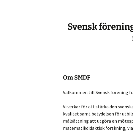
SMDFbladet nr 25, juni
Presentationer MADIF-12
2025
Tidigare Madif-
Svensk förenin
SMDFbladet nr 24, mars
konferenser
2025
SMDFbladet nr 23,
december 2024
SMDFbladet nr 22,
september 2024
Om SMDF
SMDFbladet nr 21, april
2024
Välkommen till Svensk förening f
SMDFbladet nr 20,
november 2023
Vi verkar för att stärka den sven
kvalitet samt betydelsen för utbil
SMDFbladet nr 19, juni
2023
målsättning att utgöra en mötespl
matematikdidaktisk forskning, vi