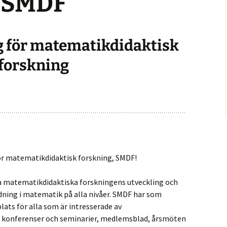
SMDF
Årsmöte 2022
Årsmöte 2021
g för matematikdidaktisk
Årsmöte 2020
forskning
Årsmöte 2019
Årsmöte 2018
Extrainsatt årsmöte 2017
Årsmöte 2017
ör matematikdidaktisk forskning, SMDF!
Bli medlem
ska matematikdidaktiska forskningens utveckling och
dning i matematik på alla nivåer. SMDF har som
ats för alla som är intresserade av
a konferenser och seminarier, medlemsblad, årsmöten